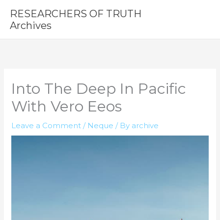
Skip
RESEARCHERS OF TRUTH
to
Archives
content
Into The Deep In Pacific
With Vero Eeos
Leave a Comment
/
Neque
/ By
archive